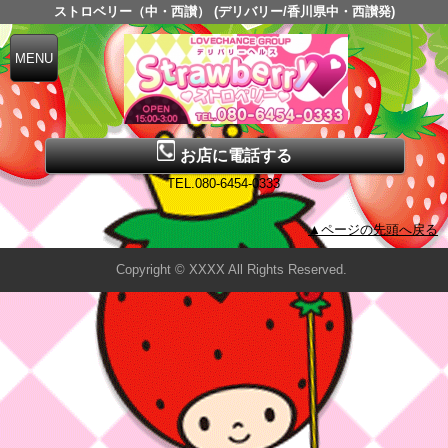
ストロベリー（中・西讃） (デリバリー/香川県中・西讃発)
お店に電話する
TEL.080-6454-0333
▲ページの先頭へ戻る
Copyright © XXXX All Rights Reserved.