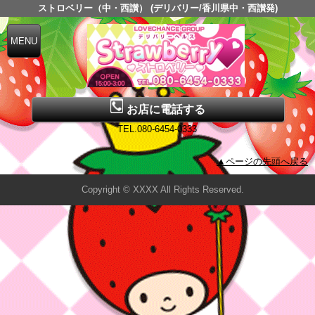
ストロベリー（中・西讃） (デリバリー/香川県中・西讃発)
お店に電話する
TEL.080-6454-0333
▲ページの先頭へ戻る
Copyright © XXXX All Rights Reserved.