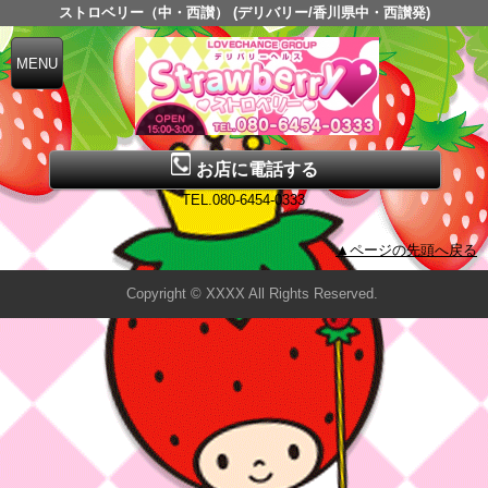
ストロベリー（中・西讃） (デリバリー/香川県中・西讃発)
お店に電話する
TEL.080-6454-0333
▲ページの先頭へ戻る
Copyright © XXXX All Rights Reserved.