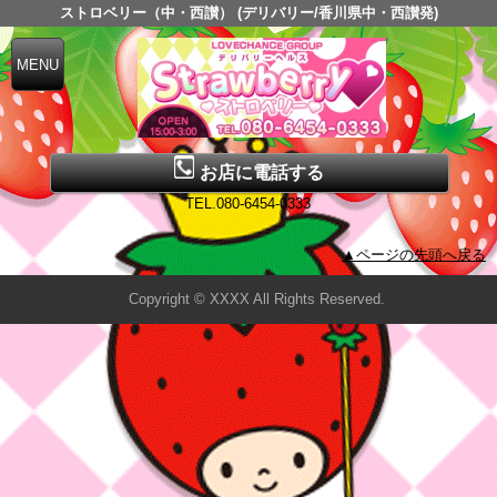
ストロベリー（中・西讃） (デリバリー/香川県中・西讃発)
お店に電話する
TEL.080-6454-0333
▲ページの先頭へ戻る
Copyright © XXXX All Rights Reserved.