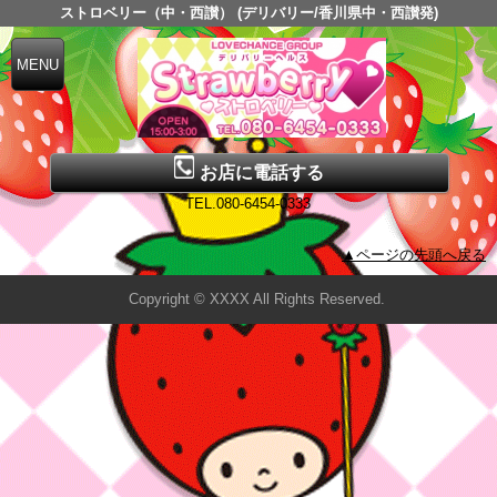
ストロベリー（中・西讃） (デリバリー/香川県中・西讃発)
お店に電話する
TEL.080-6454-0333
▲ページの先頭へ戻る
Copyright © XXXX All Rights Reserved.