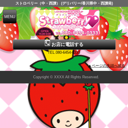
ストロベリー（中・西讃） (デリバリー/香川県中・西讃発)
お店に電話する
TEL.080-6454-0333
▲ページの先頭へ戻る
Copyright © XXXX All Rights Reserved.