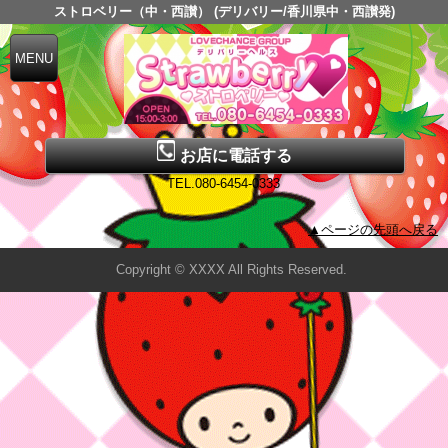
ストロベリー（中・西讃） (デリバリー/香川県中・西讃発)
お店に電話する
TEL.080-6454-0333
▲ページの先頭へ戻る
Copyright © XXXX All Rights Reserved.