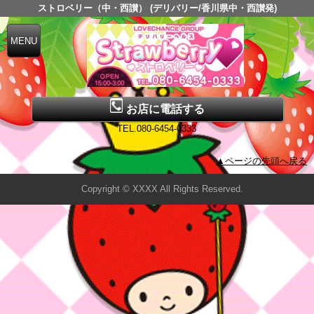
ストロベリー（中・西讃） (デリバリー/香川県中・西讃発)
お店に電話する
TEL.080-6454-0333
▲ページの先頭へ戻る
Copyright © XXXX All Rights Reserved.